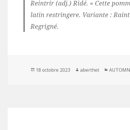
Reintrir (adj.) Ridé. « Cette pom
latin restringere. Variante :
Raint
Regrigné
.
Publié
Auteur
Catégori
18 octobre 2023
aberthet
AUTOMN
le