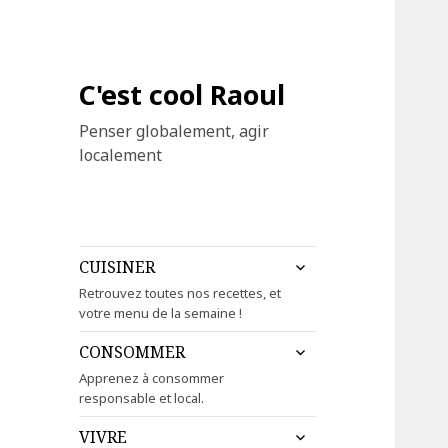
C'est cool Raoul
Penser globalement, agir
localement
ouvrir
CUISINER
le
Retrouvez toutes nos recettes, et
sous-
votre menu de la semaine !
menu
ouvrir
CONSOMMER
le
Apprenez à consommer
sous-
responsable et local.
menu
ouvrir
VIVRE