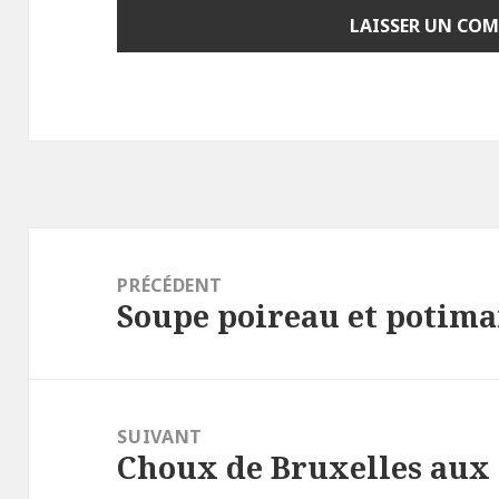
Navigation
de
PRÉCÉDENT
Soupe poireau et potim
l’article
Article
précédent :
SUIVANT
Choux de Bruxelles aux
Article