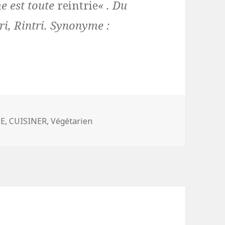
me est toute
reintrie
« . Du
ri
,
Rintri
. Synonyme :
es
E
,
CUISINER
,
Végétarien