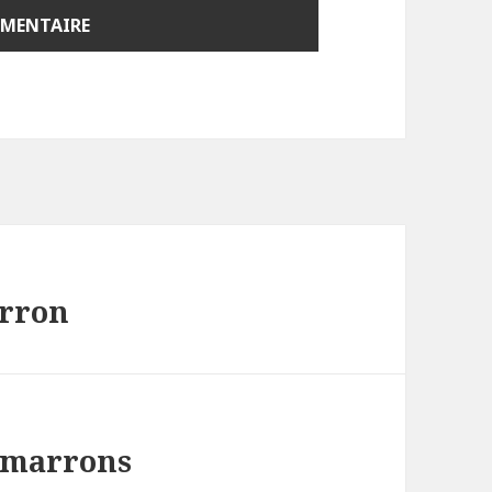
arron
 marrons