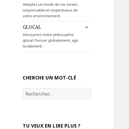
le
Adoptez un mode de vie serein,
sous-
responsable et respectueux de
menu
votre environnement.
ouvrir
GLOCAL
le
Découvrez notre philosophie
sous-
glocal. Penser globalement, agir
menu
localement.
CHERCHE UN MOT-CLÉ
Rechercher :
TU VEUX EN LIRE PLUS ?