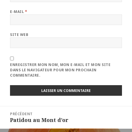
E-MAIL
*
SITE WEB
ENREGISTRER MON NOM, MON E-MAIL ET MON SITE
DANS LE NAVIGATEUR POUR MON PROCHAIN
COMMENTAIRE.
Navigation
PRÉCÉDENT
de
Patidou au Mont d’or
Article
l’article
précédent :