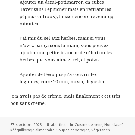
Ajouter un demi-potimarron en cubes
(laver sans l’éplucher mais en retirant les
pépins centraux), laisser encore revenir qq
minutes.
J’ai mis du sel aux herbes, mais si vous
n’avez pas ça sous la main, vous pouvez
ajouter une petite branche de céleri ou les
herbes que vous aimez, sel, et poivre.
Ajouter de l’eau jusqu’à couvrir les
légumes, cuire 20 min, mixer, déguster.
Je n’avais pas de crème, mais finalement c’est très
bon sans crème.
Publié
Auteur
Catégories
4 octobre 2023
aberthet
Cuisine de riens
,
Non classé
,
le
Rééquilibrage alimentaire
,
Soupes et potages
,
Végétarien