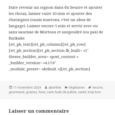
Faire revenir un oignon dans du beurre et ajouter
les choux, laisser cuire 10 min et ajouter des
chataignes (ouais marrons, c’est un abus de
langage). Laisser encore 5 min et servir avec ou
sans saucisse de Morteau et saupoudré (ou pas) de
furikake.
[/et_pb_text][/et_pb_column][/et_pb_row]
[/et_pb_section][et_pb_section fb_built= »1″
theme_builder_area= »post_content »
_builder_version= »4.17.6″
_module_preset= »default »][/et_pb_section]
Publié
Auteur
Catégories
Mots-
11 novembre 2024
aberthet
Végétarien
encore
,
le
clés
gourmand
,
graines
,
hiver
,
sans huile de palme
,
santé
,
trop bon
Laisser un commentaire