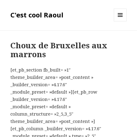
C'est cool Raoul
MENU
ET
WIDGETS
Choux de Bruxelles aux
marrons
[et_pb_section fb_built= »1″
theme_builder_area= »post_content »
_builder_version= »4.17.6″
_module_preset= »default »][et_pb_row
_builder_version= »4.17.6″
_module_preset= »default »
column_structure= »2_5,3_5″
theme_builder_area= »post_content »]
[et_pb_column _builder_version= »4.17.6″
_module_preset= »default » type= »2_5″