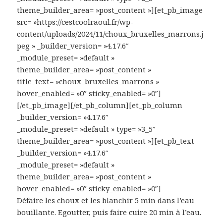
theme_builder_area= »post_content »][et_pb_image
src= »https://cestcoolraoul.fr/wp-
content/uploads/2024/11/choux_bruxelles_marrons.j
peg » _builder_version= »4.17.6″
_module_preset= »default »
theme_builder_area= »post_content »
title_text= »choux_bruxelles_marrons »
hover_enabled= »0″ sticky_enabled= »0″]
[/et_pb_image][/et_pb_column][et_pb_column
_builder_version= »4.17.6″
_module_preset= »default » type= »3_5″
theme_builder_area= »post_content »][et_pb_text
_builder_version= »4.17.6″
_module_preset= »default »
theme_builder_area= »post_content »
hover_enabled= »0″ sticky_enabled= »0″]
Défaire les choux et les blanchir 5 min dans l’eau
bouillante. Egoutter, puis faire cuire 20 min à l’eau.