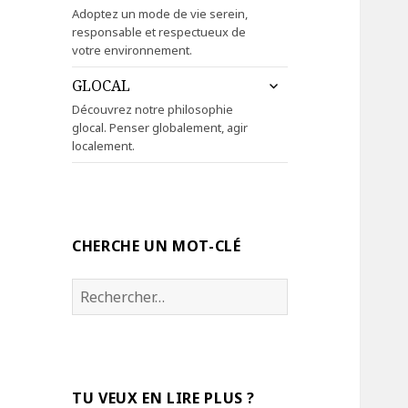
le
Adoptez un mode de vie serein,
sous-
responsable et respectueux de
menu
votre environnement.
ouvrir
GLOCAL
le
Découvrez notre philosophie
sous-
glocal. Penser globalement, agir
menu
localement.
CHERCHE UN MOT-CLÉ
Rechercher :
TU VEUX EN LIRE PLUS ?