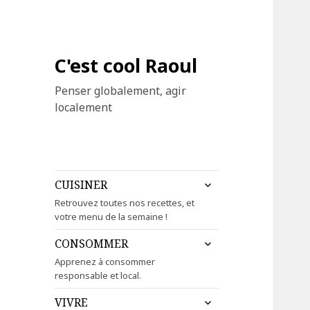
C'est cool Raoul
Penser globalement, agir
localement
ouvrir
CUISINER
le
Retrouvez toutes nos recettes, et
sous-
votre menu de la semaine !
menu
ouvrir
CONSOMMER
le
Apprenez à consommer
sous-
responsable et local.
menu
ouvrir
VIVRE