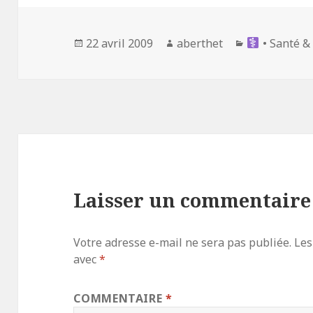
Publié
Auteur
Catégories
22 avril 2009
aberthet
• Santé &
le
Laisser un commentaire
Votre adresse e-mail ne sera pas publiée.
Les
avec
*
COMMENTAIRE
*