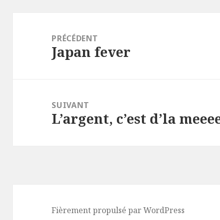
Navigation
de
PRÉCÉDENT
Japan fever
l’article
Article
précédent :
SUIVANT
L’argent, c’est d’la meee
Article
suivant :
Fièrement propulsé par WordPress