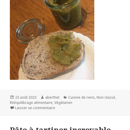
Publié
Auteur
Catégories
23 août 2023
aberthet
Cuisine de riens
,
Non classé
,
le
Rééquilibrage alimentaire
,
Végétarien
Laisser un commentaire
Pâte à tartiner incroyable