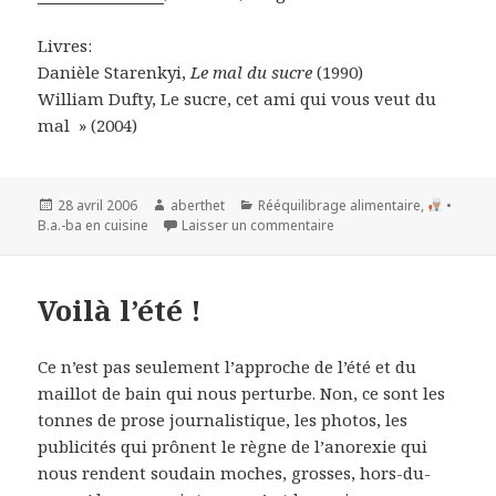
Livres:
Danièle Starenkyi,
Le mal du sucre
(1990)
William Dufty,
Le sucre, cet ami qui vous veut du
mal » (2004)
Publié
Auteur
Catégories
28 avril 2006
aberthet
Rééquilibrage alimentaire
,
•
le
B.a.-ba en cuisine
Laisser un commentaire
Voilà l’été !
Ce n’est pas seulement l’approche de l’été et du
maillot de bain qui nous perturbe. Non, ce sont les
tonnes de prose journalistique, les photos, les
publicités qui prônent le règne de l’anorexie qui
nous rendent soudain moches, grosses, hors-du-