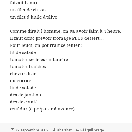
faisait beau)
un filet de citron
un filet d’huile d’olive
Comme dirait l’homme, on va avoir faim à 4 heure.
Il faut donc prévoir fromage PLUS dessert…
Pour jeudi, on pourrait se tenter :
lit de salade
tomates séchées en lanière
tomates fraîches
chèvres frais
ou encore
lit de salade
dès de jambon
dès de comté
œuf dur (à préparer d’avance).
Publié
Auteur
Catégories
29 septembre 2009
aberthet
Rééquilibrage