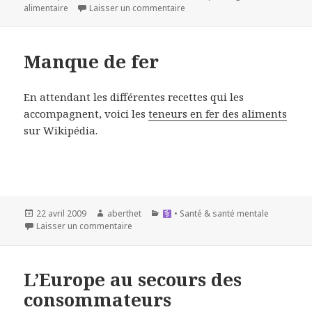
le
alimentaire
Laisser un commentaire
Manque de fer
En attendant les différentes recettes qui les
accompagnent, voici les
teneurs en fer des aliments
sur Wikipédia.
Publié
Auteur
Catégories
22 avril 2009
aberthet
• Santé & santé mentale
le
Laisser un commentaire
L’Europe au secours des
consommateurs