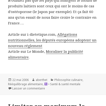
N’oubliez pas que les pays qui mangent le moins de
produits laitiers sont ceux qui ont le moins de cas
d’ostéoporose (le Japon par exemple). Et ça fait 60
ans qu’on essait de nous faire croire le contraire en
France….
Article sur
i-dietetique.com
,
Allégations
nutritionnelles, les députés européens adoptent un
nouveau réglement
Article sur Le Monde,
Moraliser la publicité
alimentaire
.
Publié
Auteur
Catégories
22 mai 2006
aberthet
Philosophie culinaire
,
le
Rééquilibrage alimentaire
,
• Santé & santé mentale
Laisser un commentaire