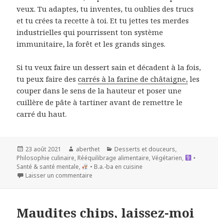
veux. Tu adaptes, tu inventes, tu oublies des trucs
et tu crées ta recette à toi. Et tu jettes tes merdes
industrielles qui pourrissent ton système
immunitaire, la forêt et les grands singes.
Si tu veux faire un dessert sain et décadent à la fois,
tu peux faire des
carrés à la farine de châtaigne,
les
couper dans le sens de la hauteur et poser une
cuillère de pâte à tartiner avant de remettre le
carré du haut.
Publié
Auteur
Catégories
23 août 2021
aberthet
Desserts et douceurs
,
le
Philosophie culinaire
,
Rééquilibrage alimentaire
,
Végétarien
,
•
Santé & santé mentale
,
• B.a.-ba en cuisine
Laisser un commentaire
Maudites chips, laissez-moi