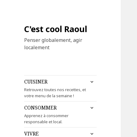
C'est cool Raoul
Penser globalement, agir
localement
ouvrir
CUISINER
le
Retrouvez toutes nos recettes, et
sous-
votre menu de la semaine !
menu
ouvrir
CONSOMMER
le
Apprenez à consommer
sous-
responsable et local.
menu
ouvrir
VIVRE