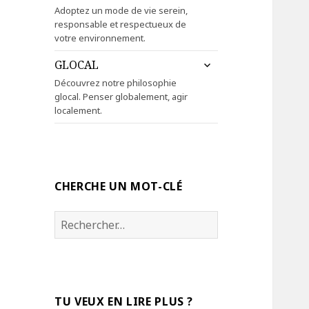
le
Adoptez un mode de vie serein,
sous-
responsable et respectueux de
menu
votre environnement.
ouvrir
GLOCAL
le
Découvrez notre philosophie
sous-
glocal. Penser globalement, agir
menu
localement.
CHERCHE UN MOT-CLÉ
Rechercher :
TU VEUX EN LIRE PLUS ?