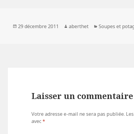
Publié
Auteur
Catégories
29 décembre 2011
aberthet
Soupes et pota
le
Laisser un commentaire
Votre adresse e-mail ne sera pas publiée.
Les
avec
*